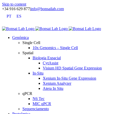
Skip to content
+34 916 629 877
|
info@bonsailab.com
PT
ES
X
LinkedIn
YouTube
Genómica
Single Cell
10x Genomics – Single Cell
Spatial
Biologia Espacial
CytAssist
Visium HD Spatial Gene Expression
In-Situ
Xenium In-Situ Gene Expression
Xenium Analyzer
Atera In Situ
qPCR
N6 Tec
MIC qPCR
Sequenciamento
Proteómica