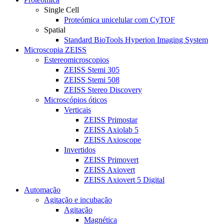
Single Cell
Proteómica unicelular com CyTOF
Spatial
Standard BioTools Hyperion Imaging System
Microscopia ZEISS
Estereomicroscopios
ZEISS Stemi 305
ZEISS Stemi 508
ZEISS Stereo Discovery
Microscópios óticos
Verticais
ZEISS Primostar
ZEISS Axiolab 5
ZEISS Axioscope
Invertidos
ZEISS Primovert
ZEISS Axiovert
ZEISS Axiovert 5 Digital
Automação
Agitação e incubação
Agitação
Magnética