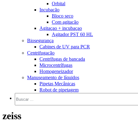
Orbital
Incubação
Bloco seco
Com agitação
Agitaçao + incubaçao
Agitador PST 60 HL
Biosegurança
Cabines de UV para PCR
Centrifugação
Centrífugas de bancada
Microcentrífugas
Homogeneizador
Manuseamento de líquidos
Pipetas Mecânicas
Robot de pipetagem
zeiss