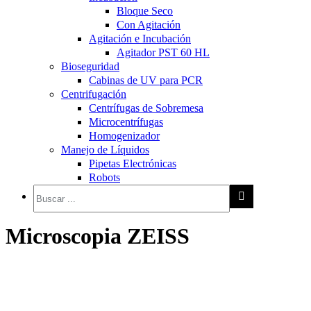
Bloque Seco
Con Agitación
Agitación e Incubación
Agitador PST 60 HL
Bioseguridad
Cabinas de UV para PCR
Centrifugación
Centrífugas de Sobremesa
Microcentrífugas
Homogenizador
Manejo de Líquidos
Pipetas Electrónicas
Robots
Microscopia ZEISS