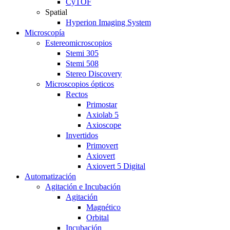
CyTOF
Spatial
Hyperion Imaging System
Microscopía
Estereomicroscopios
Stemi 305
Stemi 508
Stereo Discovery
Microscopios ópticos
Rectos
Primostar
Axiolab 5
Axioscope
Invertidos
Primovert
Axiovert
Axiovert 5 Digital
Automatización
Agitación e Incubación
Agitación
Magnético
Orbital
Incubación