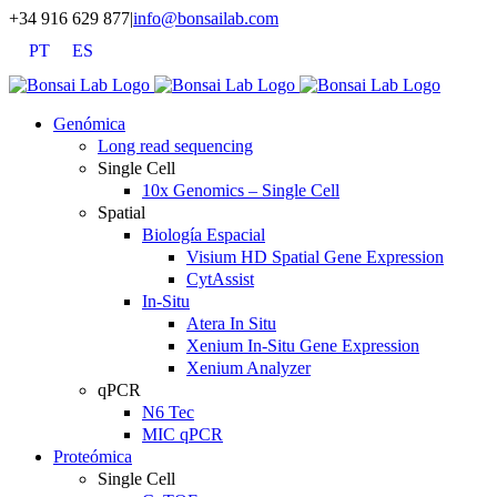
Saltar
+34 916 629 877
|
info@bonsailab.com
al
PT
ES
contenido
X
LinkedIn
YouTube
Genómica
Long read sequencing
Single Cell
10x Genomics – Single Cell
Spatial
Biología Espacial
Visium HD Spatial Gene Expression
CytAssist
In-Situ
Atera In Situ
Xenium In-Situ Gene Expression
Xenium Analyzer
qPCR
N6 Tec
MIC qPCR
Proteómica
Single Cell