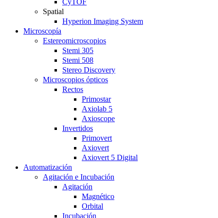
CyTOF
Spatial
Hyperion Imaging System
Microscopía
Estereomicroscopios
Stemi 305
Stemi 508
Stereo Discovery
Microscopios ópticos
Rectos
Primostar
Axiolab 5
Axioscope
Invertidos
Primovert
Axiovert
Axiovert 5 Digital
Automatización
Agitación e Incubación
Agitación
Magnético
Orbital
Incubación