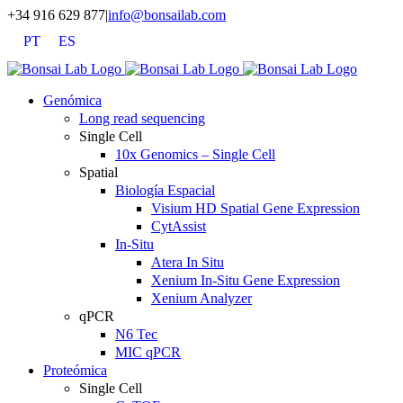
Saltar
+34 916 629 877
|
info@bonsailab.com
al
PT
ES
contenido
X
LinkedIn
YouTube
Genómica
Long read sequencing
Single Cell
10x Genomics – Single Cell
Spatial
Biología Espacial
Visium HD Spatial Gene Expression
CytAssist
In-Situ
Atera In Situ
Xenium In-Situ Gene Expression
Xenium Analyzer
qPCR
N6 Tec
MIC qPCR
Proteómica
Single Cell