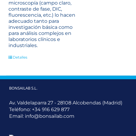
microscopía (campo claro,
contraste de fase, DIC,
fluorescencia, etc.) lo hacen
adecuado tanto para
investigación básica como
para análisis complejos en
laboratorios clínicos e
industriales.
Detalles
BONSAILAB S.L.
Av. Valdelaparra 27 - 28108 Alcobendas (Madrid)
Teléfono:
+34 916 629 877
Email:
info@bonsailab.com