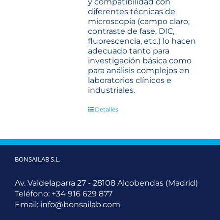
y compatibilidad con
diferentes técnicas de
microscopía (campo claro,
contraste de fase, DIC,
fluorescencia, etc.) lo hacen
adecuado tanto para
investigación básica como
para análisis complejos en
laboratorios clínicos e
industriales.
Detalles
BONSAILAB S.L.
Av. Valdelaparra 27 - 28108 Alcobendas (Madrid)
Teléfono:
+34 916 629 877
Email:
info@bonsailab.com